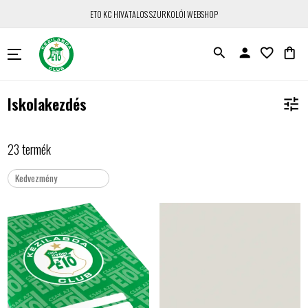
ETO KC HIVATALOS SZURKOLÓI WEBSHOP
search
person
favorite_border
shopping_bag
Iskolakezdés
tune
23 termék