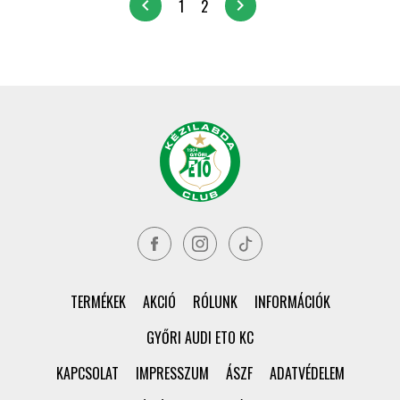
chevron_left
chevron_right
1
2
TERMÉKEK
AKCIÓ
RÓLUNK
INFORMÁCIÓK
GYŐRI AUDI ETO KC
KAPCSOLAT
IMPRESSZUM
ÁSZF
ADATVÉDELEM