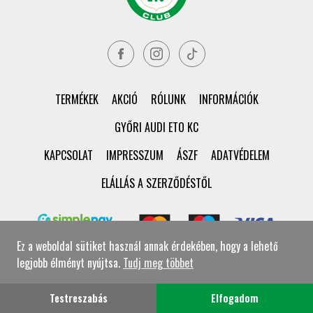
TERMÉKEK
AKCIÓ
RÓLUNK
INFORMÁCIÓK
GYŐRI AUDI ETO KC
KAPCSOLAT
IMPRESSZUM
ÁSZF
ADATVÉDELEM
ELÁLLÁS A SZERZŐDÉSTŐL
Ez a weboldal sütiket használ annak érdekében, hogy a lehető
legjobb élményt nyújtsa.
Tudj meg többet
© Győri ETO KC Shop Minden jog fenntartva!
Testreszabás
Elfogadom