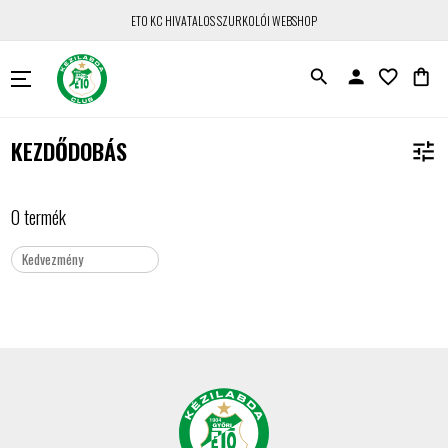
ETO KC HIVATALOS SZURKOLÓI WEBSHOP
search
person
favorite_border
shopping_bag
KEZDŐDOBÁS
tune
0 termék