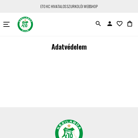
ETO KC HIVATALOS SZURKOLÓI WEBSHOP
search
person
favorite_border
shopping_bag
Adatvédelem