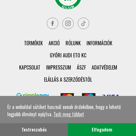
TERMÉKEK
AKCIÓ
RÓLUNK
INFORMÁCIÓK
GYŐRI AUDI ETO KC
KAPCSOLAT
IMPRESSZUM
ÁSZF
ADATVÉDELEM
ELÁLLÁS A SZERZŐDÉSTŐL
Ez a weboldal sütiket használ annak érdekében, hogy a lehető
legjobb élményt nyújtsa.
Tudj meg többet
© Győri ETO KC Shop Minden jog fenntartva!
Testreszabás
Elfogadom