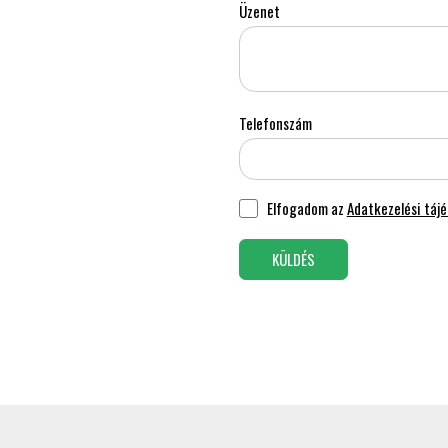
Üzenet
Telefonszám
Elfogadom az
Adatkezelési táj
KÜLDÉS