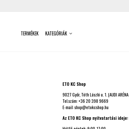
TERMÉKEK
KATEGÓRIÁK
ETO KC Shop
9027 Győr, Tóth László u. 1. (AUDI ARÉN
Tel.szám: +36 20 398 9669
E-mail: shop@etokcshop.hu
Az ETO KC Shop nyitvatartási ideje:
Hétfő-péntek: 9:00-17:00