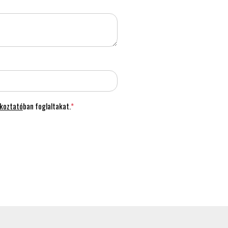
ékoztató
ban foglaltakat.
*