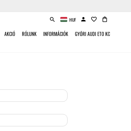
person
favorite_border
shopping_bag
HUF
search
AKCIÓ
RÓLUNK
INFORMÁCIÓK
GYŐRI AUDI ETO KC