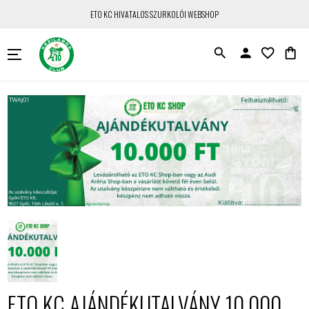
ETO KC HIVATALOS SZURKOLÓI WEBSHOP
search
person
favorite_border
shopping_bag
ETO KC AJÁNDÉKUTALVÁNY 10.000