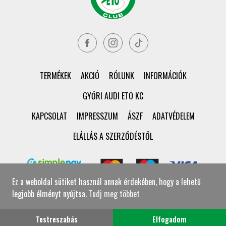
TERMÉKEK
AKCIÓ
RÓLUNK
INFORMÁCIÓK
GYŐRI AUDI ETO KC
KAPCSOLAT
IMPRESSZUM
ÁSZF
ADATVÉDELEM
ELÁLLÁS A SZERZŐDÉSTŐL
Ez a weboldal sütiket használ annak érdekében, hogy a lehető
legjobb élményt nyújtsa.
Tudj meg többet
© Győri ETO KC Shop Minden jog fenntartva!
Testreszabás
Elfogadom