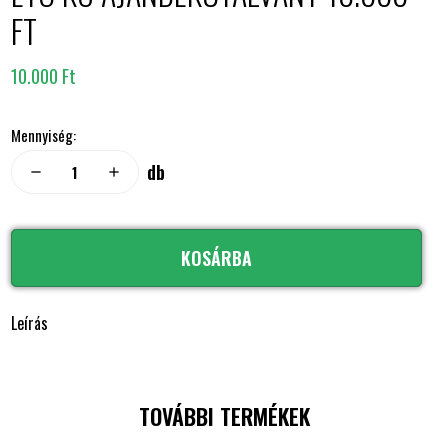
FT
10.000 Ft
Mennyiség:
db
remove
add
KOSÁRBA
Leírás
TOVÁBBI TERMÉKEK