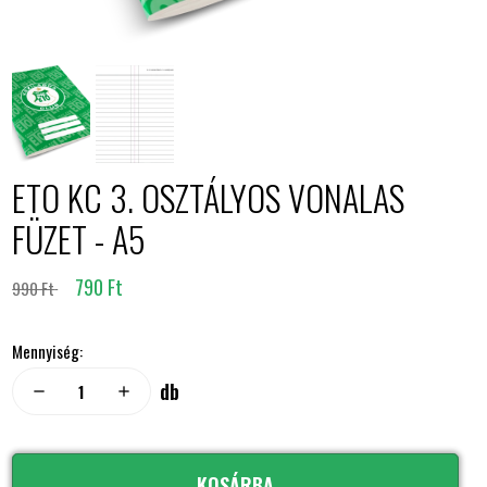
ETO KC 3. OSZTÁLYOS VONALAS
FÜZET - A5
790 Ft
990 Ft
Mennyiség:
db
remove
add
KOSÁRBA