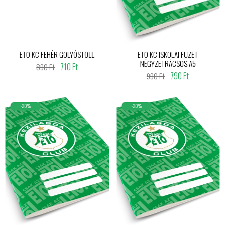
ETO KC FEHÉR GOLYÓSTOLL
ETO KC ISKOLAI FÜZET
NÉGYZETRÁCSOS A5
710 Ft
890 Ft
790 Ft
990 Ft
-20%
-20%